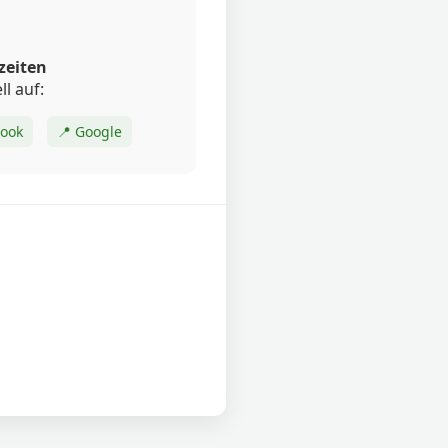
zeiten
ll auf:
book
📍 Google