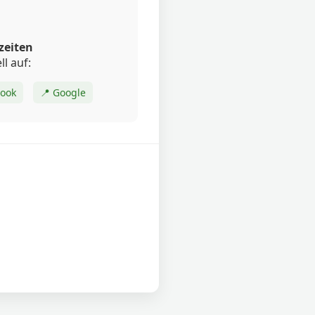
zeiten
ll auf:
book
📍 Google