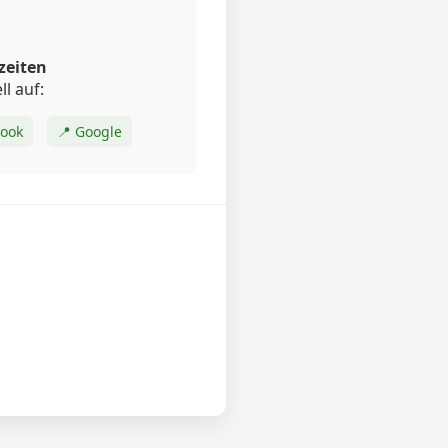
zeiten
ll auf:
book
📍 Google